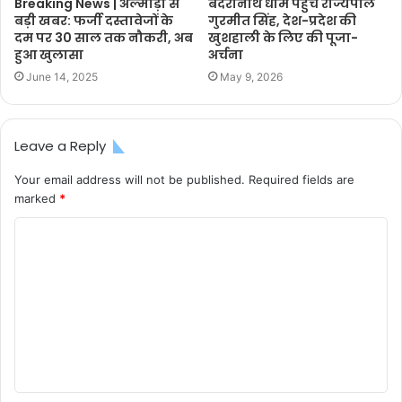
Breaking News | अल्मोड़ा से
बदरीनाथ धाम पहुंचे राज्यपाल
बड़ी खबर: फर्जी दस्तावेजों के
गुरमीत सिंह, देश-प्रदेश की
दम पर 30 साल तक नौकरी, अब
खुशहाली के लिए की पूजा-
हुआ खुलासा
अर्चना
June 14, 2025
May 9, 2026
Leave a Reply
Your email address will not be published.
Required fields are
marked
*
C
o
m
m
e
n
t