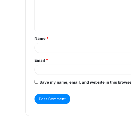
m
e
n
t
Name
*
*
Email
*
Save my name, email, and website in this browse