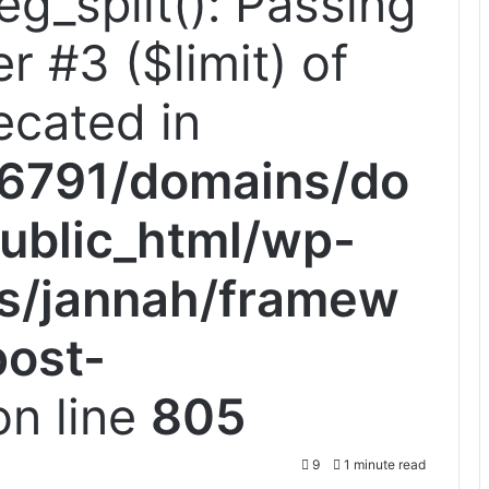
reg_split(): Passing
r #3 ($limit) of
ecated in
6791/domains/do
ublic_html/wp-
s/jannah/framew
post-
n line
805
9
1 minute read