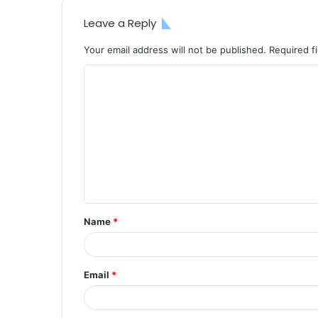
Leave a Reply
Your email address will not be published.
Required f
C
o
m
m
e
n
t
Name
*
*
Email
*