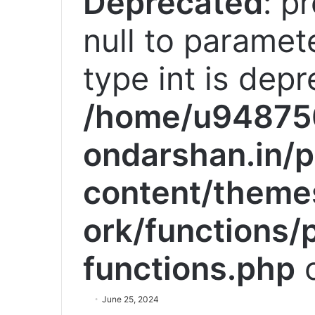
Deprecated
: p
null to paramete
type int is depr
/home/u94875
ondarshan.in/p
content/theme
ork/functions/
functions.php
o
June 25, 2024