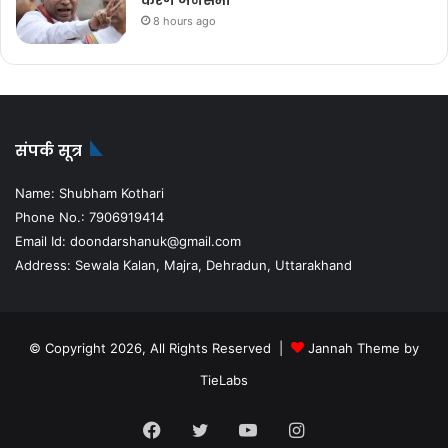
करेंगे जनसभा
8 hours ago
संपर्क सूत्र
Name: Shubham Kothari
Phone No.: 7906919414
Email Id: doondarshanuk@gmail.com
Address: Sewala Kalan, Majra, Dehradun, Uttarakhand
© Copyright 2026, All Rights Reserved |
Jannah Theme by
TieLabs
Facebook
Twitter
YouTube
Instagram