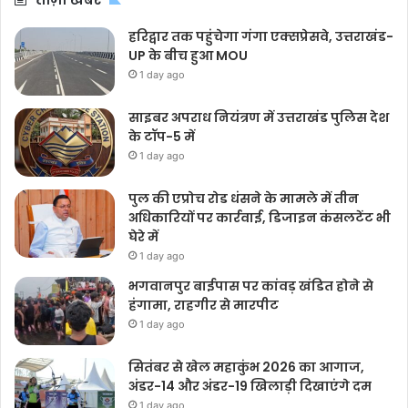
हरिद्वार तक पहुंचेगा गंगा एक्सप्रेसवे, उत्तराखंड-
UP के बीच हुआ MOU
1 day ago
साइबर अपराध नियंत्रण में उत्तराखंड पुलिस देश
के टॉप-5 में
1 day ago
पुल की एप्रोच रोड धंसने के मामले में तीन
अधिकारियों पर कार्रवाई, डिजाइन कंसलटेंट भी
घेरे में
1 day ago
भगवानपुर बाईपास पर कांवड़ खंडित होने से
हंगामा, राहगीर से मारपीट
1 day ago
सितंबर से खेल महाकुंभ 2026 का आगाज,
अंडर-14 और अंडर-19 खिलाड़ी दिखाएंगे दम
1 day ago