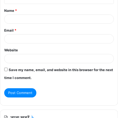
t
Name
*
*
Email
*
Website
Save my name, email, and website in this browser for the next
time I comment.
ताज़ा खबरें