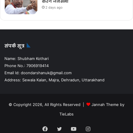
करेंगे जनसभा
2 days ago
संपर्क सूत्र
Name: Shubham Kothari
Phone No.: 7906919414
Email Id: doondarshanuk@gmail.com
Address: Sewala Kalan, Majra, Dehradun, Uttarakhand
© Copyright 2026, All Rights Reserved |
Jannah Theme by
TieLabs
Facebook
Twitter
YouTube
Instagram