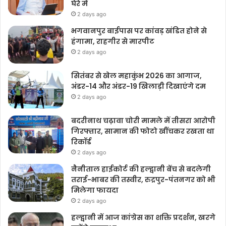
घेरे में
2 days ago
भगवानपुर बाईपास पर कांवड़ खंडित होने से
हंगामा, राहगीर से मारपीट
2 days ago
सितंबर से खेल महाकुंभ 2026 का आगाज,
अंडर-14 और अंडर-19 खिलाड़ी दिखाएंगे दम
2 days ago
बदरीनाथ चढ़ावा चोरी मामले में तीसरा आरोपी
गिरफ्तार, सामान की फोटो खींचकर रखता था
रिकॉर्ड
2 days ago
नैनीताल हाईकोर्ट की हल्द्वानी बेंच से बदलेगी
तराई-भाबर की तस्वीर, रुद्रपुर-पंतनगर को भी
मिलेगा फायदा
2 days ago
हल्द्वानी में आज कांग्रेस का शक्ति प्रदर्शन, खरगे