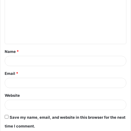
m
m
e
n
t
Name
*
*
Email
*
Website
Save my name, email, and website in this browser for the next
time I comment.