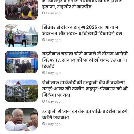
भगवानपुर बाईपास पर कांवड़ खंडित होने से
हंगामा, राहगीर से मारपीट
1 day ago
सितंबर से खेल महाकुंभ 2026 का आगाज,
अंडर-14 और अंडर-19 खिलाड़ी दिखाएंगे दम
1 day ago
बदरीनाथ चढ़ावा चोरी मामले में तीसरा आरोपी
गिरफ्तार, सामान की फोटो खींचकर रखता था
रिकॉर्ड
1 day ago
नैनीताल हाईकोर्ट की हल्द्वानी बेंच से बदलेगी
तराई-भाबर की तस्वीर, रुद्रपुर-पंतनगर को भी
मिलेगा फायदा
1 day ago
हल्द्वानी में आज कांग्रेस का शक्ति प्रदर्शन, खरगे
करेंगे जनसभा
1 day ago