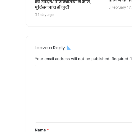
कॉलेज का नि
की संदिग्ध परिस्थितियों में मौत,
पुलिस जांच में जुटी
February 17
1 day ago
Leave a Reply
Your email address will not be published.
Required f
C
o
m
m
e
n
t
Name
*
*