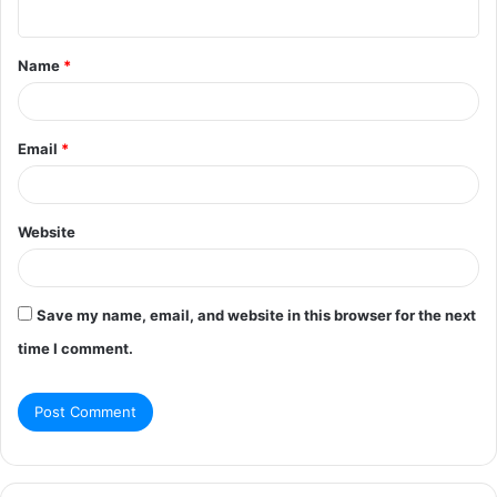
n
t
Name
*
*
Email
*
Website
Save my name, email, and website in this browser for the next
time I comment.