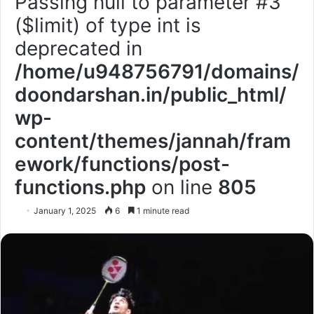
Passing null to parameter #3
($limit) of type int is
deprecated in
/home/u948756791/domains/
doondarshan.in/public_html/
wp-
content/themes/jannah/fram
ework/functions/post-
functions.php
on line
805
January 1, 2025
6
1 minute read