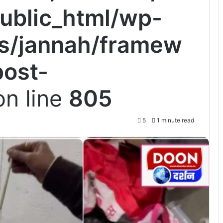
ublic_html/wp-
s/jannah/framew
post-
n line
805
5
1 minute read