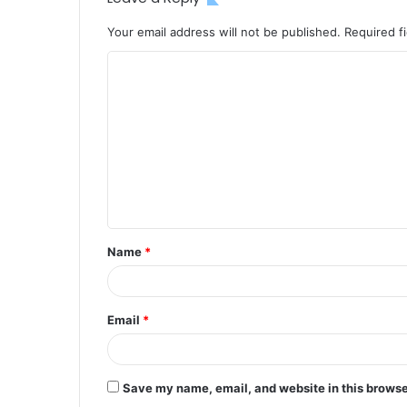
Your email address will not be published.
Required f
C
o
m
m
e
n
t
Name
*
*
Email
*
Save my name, email, and website in this browse