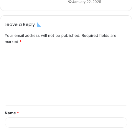
January 22, 2025
Leave a Reply
Your email address will not be published.
Required fields are
marked
*
C
o
m
m
e
n
t
Name
*
*