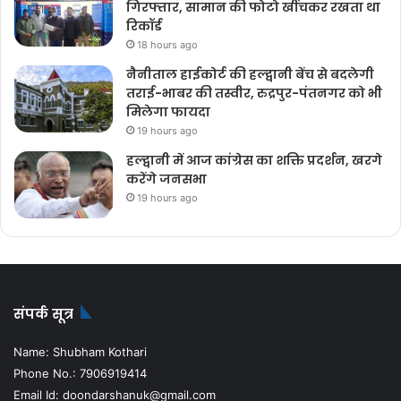
गिरफ्तार, सामान की फोटो खींचकर रखता था
रिकॉर्ड
18 hours ago
नैनीताल हाईकोर्ट की हल्द्वानी बेंच से बदलेगी
तराई-भाबर की तस्वीर, रुद्रपुर-पंतनगर को भी
मिलेगा फायदा
19 hours ago
हल्द्वानी में आज कांग्रेस का शक्ति प्रदर्शन, खरगे
करेंगे जनसभा
19 hours ago
संपर्क सूत्र
Name: Shubham Kothari
Phone No.: 7906919414
Email Id: doondarshanuk@gmail.com