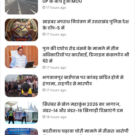
UP के बीच हुआ MOU
17 hours ago
साइबर अपराध नियंत्रण में उत्तराखंड पुलिस देश
के टॉप-5 में
17 hours ago
पुल की एप्रोच रोड धंसने के मामले में तीन
अधिकारियों पर कार्रवाई, डिजाइन कंसलटेंट भी
घेरे में
17 hours ago
भगवानपुर बाईपास पर कांवड़ खंडित होने से
हंगामा, राहगीर से मारपीट
17 hours ago
सितंबर से खेल महाकुंभ 2026 का आगाज,
अंडर-14 और अंडर-19 खिलाड़ी दिखाएंगे दम
18 hours ago
बदरीनाथ चढ़ावा चोरी मामले में तीसरा आरोपी