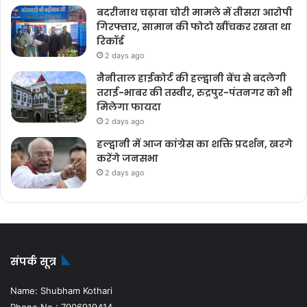
बदरीनाथ चढ़ावा चोरी मामले में तीसरा आरोपी
गिरफ्तार, सामान की फोटो खींचकर रखता था
रिकॉर्ड
2 days ago
नैनीताल हाईकोर्ट की हल्द्वानी बेंच से बदलेगी
तराई-भाबर की तस्वीर, रुद्रपुर-पंतनगर को भी
मिलेगा फायदा
2 days ago
हल्द्वानी में आज कांग्रेस का शक्ति प्रदर्शन, खरगे
करेंगे जनसभा
2 days ago
संपर्क सूत्र
Name: Shubham Kothari
Phone No.: 7906919414