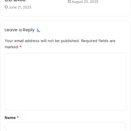
August 25, 2025
June 21, 2025
Leave a Reply
Your email address will not be published.
Required fields are
marked
*
C
o
m
m
e
n
t
Name
*
*