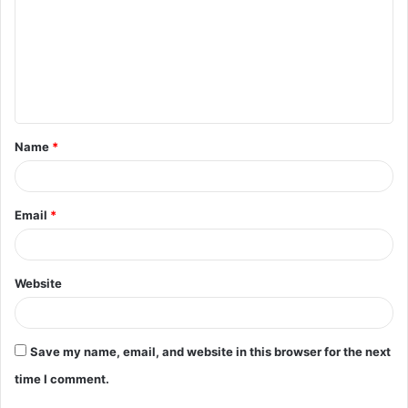
m
m
e
n
t
Name
*
*
Email
*
Website
Save my name, email, and website in this browser for the next
time I comment.