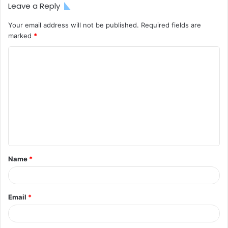
Leave a Reply
Your email address will not be published.
Required fields are
marked
*
C
o
m
m
e
n
t
Name
*
*
Email
*