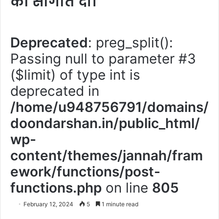
की सौगात दी।
Deprecated
: preg_split():
Passing null to parameter #3
($limit) of type int is
deprecated in
/home/u948756791/domains/
doondarshan.in/public_html/
wp-
content/themes/jannah/fram
ework/functions/post-
functions.php
on line
805
February 12, 2024
5
1 minute read