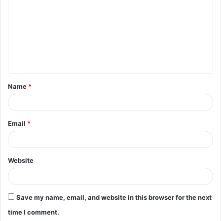
m
m
e
n
t
Name
*
*
Email
*
Website
Save my name, email, and website in this browser for the next
time I comment.