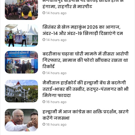
भगवानपुर बाईपास पर कांवड़ खंडित होने से
हंगामा, राहगीर से मारपीट
14 hours ago
सितंबर से खेल महाकुंभ 2026 का आगाज,
अंडर-14 और अंडर-19 खिलाड़ी दिखाएंगे दम
14 hours ago
बदरीनाथ चढ़ावा चोरी मामले में तीसरा आरोपी
गिरफ्तार, सामान की फोटो खींचकर रखता था
रिकॉर्ड
14 hours ago
नैनीताल हाईकोर्ट की हल्द्वानी बेंच से बदलेगी
तराई-भाबर की तस्वीर, रुद्रपुर-पंतनगर को भी
मिलेगा फायदा
16 hours ago
हल्द्वानी में आज कांग्रेस का शक्ति प्रदर्शन, खरगे
करेंगे जनसभा
16 hours ago