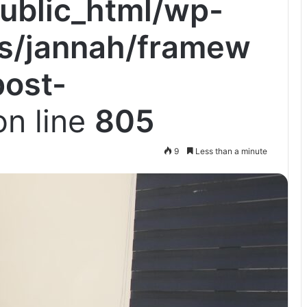
ublic_html/wp-
s/jannah/framew
post-
n line
805
9
Less than a minute