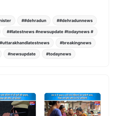
nister
#dehradun
#dehradunnews
#latestnews #newsupdate #todaynews #
#uttarakhandlatestnews
breakingnews
newsupdate
todaynews