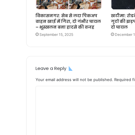
विकासनगर: सेब से लदा पिकअप
खटीमा: रोडवे
वाहन खाई में गिरा, दो गंभीर घायल
गुटों की झड
– भूस्खलन बना हादसे की वजह
दो घायल
September 15, 2025
December 1
Leave a Reply
Your email address will not be published.
Required f
C
o
m
m
e