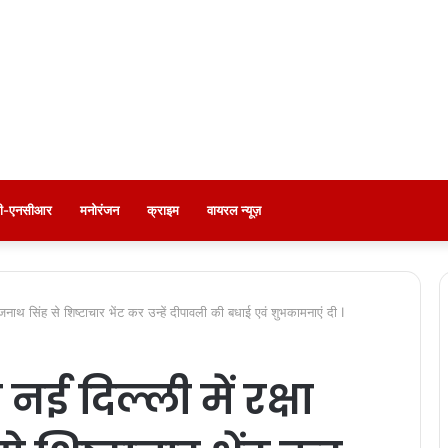
ली-एनसीआर
मनोरंजन
क्राइम
वायरल न्यूज़
 राजनाथ सिंह से शिष्टाचार भेंट कर उन्हें दीपावली की बधाई एवं शुभकामनाएं दी I
नई दिल्ली में रक्षा