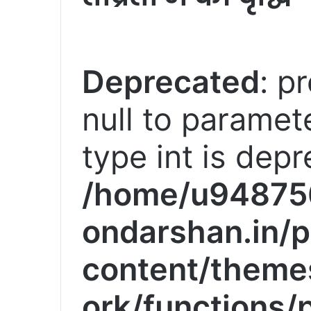
Deprecated
: p
null to paramete
type int is depr
/home/u94875
ondarshan.in/p
content/theme
ork/functions/