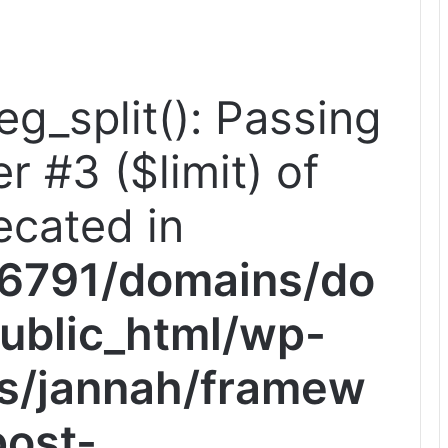
reg_split(): Passing
r #3 ($limit) of
ecated in
6791/domains/do
ublic_html/wp-
s/jannah/framew
post-