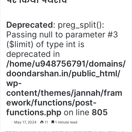
पर किया पथराव
Deprecated
: preg_split():
Passing null to parameter #3
($limit) of type int is
deprecated in
/home/u948756791/domains/
doondarshan.in/public_html/
wp-
content/themes/jannah/fram
ework/functions/post-
functions.php
on line
805
May 17, 2024
11
1 minute read