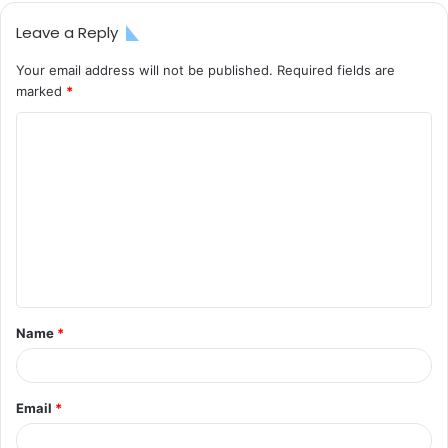
Leave a Reply
Your email address will not be published.
Required fields are
marked
*
C
o
m
m
e
n
t
Name
*
*
Email
*