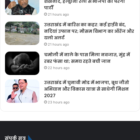
शंखनाद, हल्द्वानी रैली से भाजपा को घेरेगी
पार्टी
21 hours ago
उत्तराखंड में बारिश का कहर: कई हाईवे बंद,
नदियां उफान पर; मौसम विभाग का ऑरेंज और
यलो अलर्ट
21 hours ago
चमोली में नाले के पास मिला नवजात, मुंह में
रबर फंसा था; समय रहते बची जान
22 hours ago
उत्तराखंड में चुनावी मोड में भाजपा, बूथ जीतो
अभियान और विकास यात्रा से साधेगी मिशन
2027
23 hours ago
संपर्क सूत्र