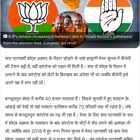
BJP's tension increased in Haldwani due to Shoaib Ahmed's withdrawal
from the election field, Congress got relief.
सपा प्रत्याशी शोएब अहमद के मैदान छोड़ने से जहां हल्द्वानी मेयर चुनाव में बीजेपी
की टेंशन बढ़ी है, वहीं कांग्रेस को राहत भी मिली है। सपा से शोएब के मैदान में
उतरने के बाद कांग्रेस को वोटों के बिरखाव का अंदेशा भी था जबकि बीजेपी इसे
अपने पक्ष में मान रही थी।
बनभूलपुरा क्षेत्र में करीब 40 हजार मतदाता हैं। पिछले चुनावों में हुए मतदान के
आंकड़े को देखें तो यहां मतदान प्रतिशत करीब 70 फीसदी तक भी रहता है। लंबे
समय से बनभूलपुरा कांग्रेस का गढ़ भी रहा है। मेयर के लिए सपा प्रत्याशी के रूप
में शोएब अहमद के नामांकन के बाद कांग्रेस के वोटों में सेंध लगने की आशंका भी
थी, क्योंकि साल 2018 में हुए नगर निगम चुनाव में मेयर प्रत्याशी रहे सपा नेता
शोएब अहमद को इसी क्षेत्र से 9 हजार वोट मिले थे। तब कांग्रेस प्रत्याशी सुमित