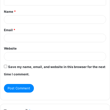
t
Name
*
*
Email
*
Website
Save my name, email, and website in this browser for the next
time I comment.