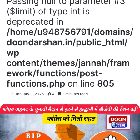
Passing null to parameter #3
($limit) of type int is
deprecated in
/home/u948756791/domains/
doondarshan.in/public_html/
wp-
content/themes/jannah/fram
ework/functions/post-
functions.php
on line
805
January 3, 2025
4
2 minutes read