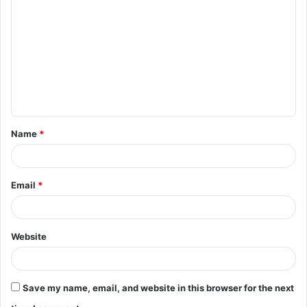
o
m
m
e
n
t
Name
*
*
Email
*
Website
Save my name, email, and website in this browser for the next