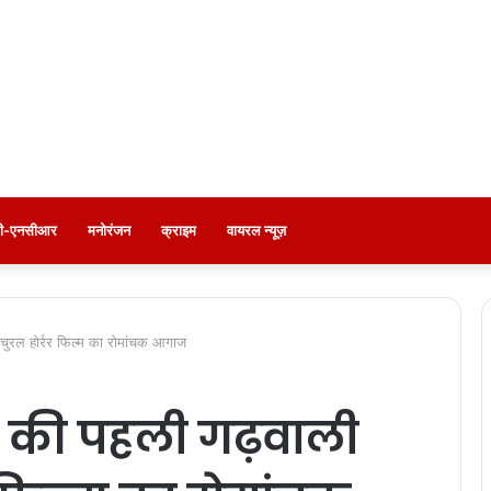
ली-एनसीआर
मनोरंजन
क्राइम
वायरल न्यूज़
ेचुरल होर्रर फिल्म का रोमांचक आगाज
ड की पहली गढ़वाली