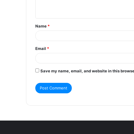
e
n
t
Name
*
*
Email
*
Save my name, email, and website in this browse