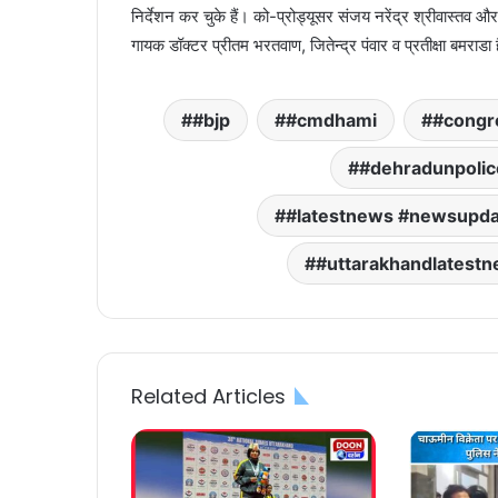
निर्देशन कर चुके हैं। को-प्रोड्यूसर संजय नरेंद्र श्रीवास्तव औ
गायक डॉक्टर प्रीतम भरतवाण, जितेन्द्र पंवार व प्रतीक्षा बमराड
#bjp
#cmdhami
#congr
#dehradunpolic
#latestnews #newsupda
#uttarakhandlatest
Related Articles