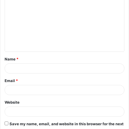
o
m
m
e
n
t
Name
*
*
Email
*
Website
Save my name, email, and website in this browser for the next