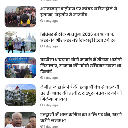
भगवानपुर बाईपास पर कांवड़ खंडित होने से
हंगामा, राहगीर से मारपीट
1 day ago
सितंबर से खेल महाकुंभ 2026 का आगाज,
अंडर-14 और अंडर-19 खिलाड़ी दिखाएंगे दम
1 day ago
बदरीनाथ चढ़ावा चोरी मामले में तीसरा आरोपी
गिरफ्तार, सामान की फोटो खींचकर रखता था
रिकॉर्ड
1 day ago
नैनीताल हाईकोर्ट की हल्द्वानी बेंच से बदलेगी
तराई-भाबर की तस्वीर, रुद्रपुर-पंतनगर को भी
मिलेगा फायदा
1 day ago
हल्द्वानी में आज कांग्रेस का शक्ति प्रदर्शन, खरगे
करेंगे जनसभा
1 day ago