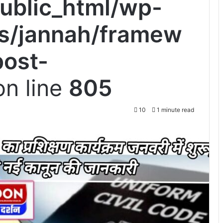
ublic_html/wp-
s/jannah/framew
post-
n line
805
10
1 minute read