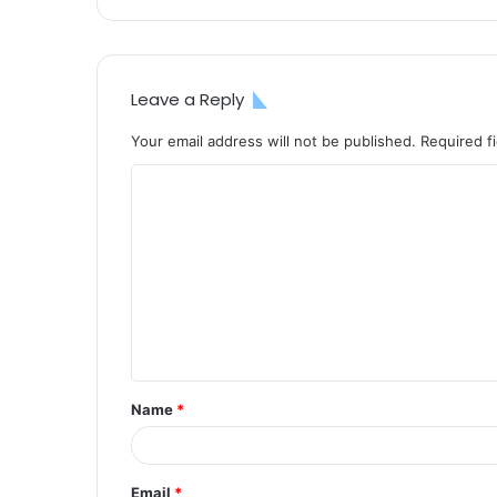
Leave a Reply
Your email address will not be published.
Required f
C
o
m
m
e
n
t
Name
*
*
Email
*