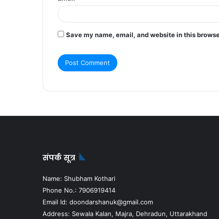
Save my name, email, and website in this browse
संपर्क सूत्र
Name: Shubham Kothari
Phone No.: 7906919414
Email Id: doondarshanuk@gmail.com
Address: Sewala Kalan, Majra, Dehradun, Uttarakhand