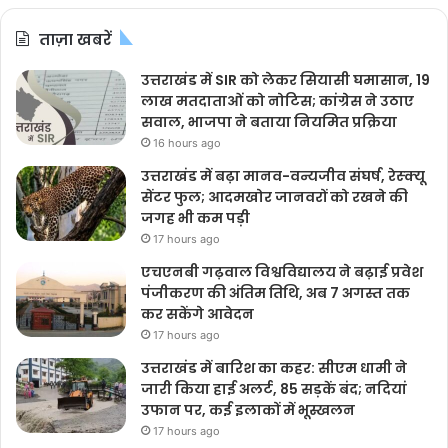
ताज़ा खबरें
उत्तराखंड में SIR को लेकर सियासी घमासान, 19
लाख मतदाताओं को नोटिस; कांग्रेस ने उठाए
सवाल, भाजपा ने बताया नियमित प्रक्रिया
16 hours ago
उत्तराखंड में बढ़ा मानव-वन्यजीव संघर्ष, रेस्क्यू
सेंटर फुल; आदमखोर जानवरों को रखने की
जगह भी कम पड़ी
17 hours ago
एचएनबी गढ़वाल विश्वविद्यालय ने बढ़ाई प्रवेश
पंजीकरण की अंतिम तिथि, अब 7 अगस्त तक
कर सकेंगे आवेदन
17 hours ago
उत्तराखंड में बारिश का कहर: सीएम धामी ने
जारी किया हाई अलर्ट, 85 सड़कें बंद; नदियां
उफान पर, कई इलाकों में भूस्खलन
17 hours ago