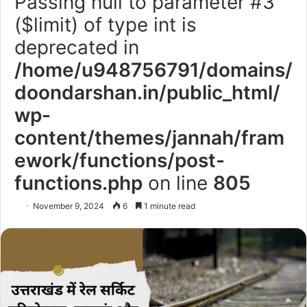
Passing null to parameter #3
($limit) of type int is
deprecated in
/home/u948756791/domains/
doondarshan.in/public_html/
wp-
content/themes/jannah/fram
ework/functions/post-
functions.php
on line
805
November 9, 2024
6
1 minute read