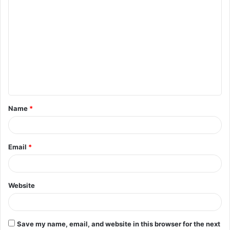
C
o
m
m
e
n
t
Name
*
*
Email
*
Website
Save my name, email, and website in this browser for the next