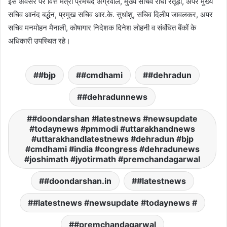
इस अवसर पर वित्त मंत्री प्रेमचंद अग्रवाल, मुख्य सचिव राधा रतूड़ी, अपर मुख्य
सचिव आनंद बर्द्धन, प्रमुख सचिव आर.के. सुधांशु, सचिव दिलीप जावलकर, अपर
सचिव मनमोहन मैनाली, कोषागार निदेशक दिनेश लोहनी व संबंधित बैंकों के
अधिकारी उपस्थित रहे।
#bjp
#cmdhami
#dehradun
#dehradunnews
#doondarshan #latestnews #newsupdate
#todaynews #pmmodi #uttarakhandnews
#uttarakhandlatestnews #dehradun #bjp
#cmdhami #india #congress #dehradunews
#joshimath #jyotirmath #premchandagarwal
#doondarshan.in
#latestnews
#latestnews #newsupdate #todaynews #
#premchandagarwal