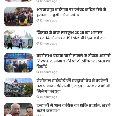
12 hours ago
भगवानपुर बाईपास पर कांवड़ खंडित होने से
हंगामा, राहगीर से मारपीट
12 hours ago
सितंबर से खेल महाकुंभ 2026 का आगाज,
अंडर-14 और अंडर-19 खिलाड़ी दिखाएंगे दम
13 hours ago
बदरीनाथ चढ़ावा चोरी मामले में तीसरा आरोपी
गिरफ्तार, सामान की फोटो खींचकर रखता था
रिकॉर्ड
13 hours ago
नैनीताल हाईकोर्ट की हल्द्वानी बेंच से बदलेगी
तराई-भाबर की तस्वीर, रुद्रपुर-पंतनगर को भी
मिलेगा फायदा
14 hours ago
हल्द्वानी में आज कांग्रेस का शक्ति प्रदर्शन, खरगे
करेंगे जनसभा