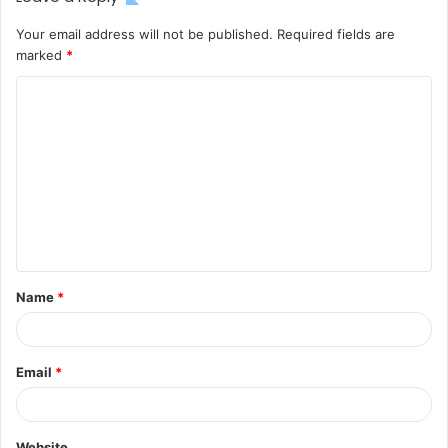
Your email address will not be published.
Required fields are
marked
*
C
o
m
m
e
n
t
Name
*
*
Email
*
Website